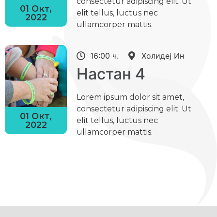
consectetur adipiscing elit. Ut
01 Окт,
elit tellus, luctus nec
2022
ullamcorper mattis.
16:00 ч.
Холидеј Ин
Настан 4
Lorem ipsum dolor sit amet,
consectetur adipiscing elit. Ut
01 Окт,
elit tellus, luctus nec
2022
ullamcorper mattis.