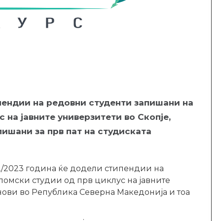
пендии на редовни студенти запишани на
на јавните универзитети во Скопје,
ишани за прв пат на студиската
2/2023 година ќе додели стипендии на
омски студии од прв циклус на јавните
нови во Република Северна Македонија и тоа