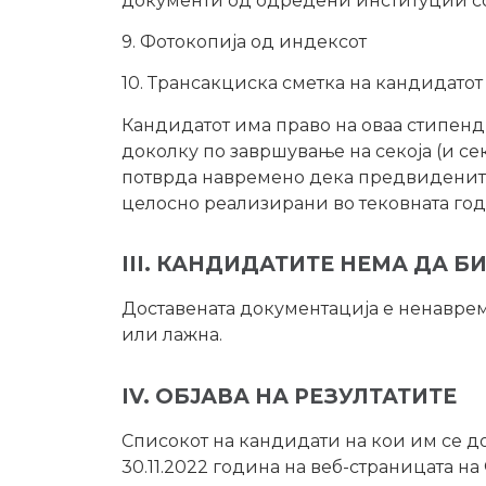
документи од одредени институции со 
9. Фотокопија од индексот
10. Трансакциска сметка на кандидатот
Кандидатот има право на оваа стипенд
доколку по завршување на секоја (и се
потврда навремено дека предвидените
целосно реализирани во тековната годи
III. КАНДИДАТИТЕ НЕМА ДА Б
Доставената документација е ненаврем
или лажна.
IV. ОБЈАВА НА РЕЗУЛТАТИТЕ
Списокот на кандидати на кои им се до
30.11.2022 година на веб-страницата на