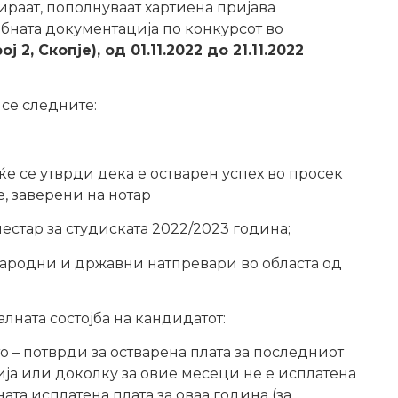
раат, пополнуваат хартиена пријава
ребната документација по конкурсот во
 2, Скопје), од 01.11.2022 до 21.11.2022
се следните:
ќе се утврди дека е остварен успех во просек
, заверени на нотар
естар за студиската 2022/2023 година;
ародни и државни натпревари во областа од
лната состојба на кандидатот:
о – потврди за остварена плата за последниот
а или доколку за овие месеци не е исплатена
ната исплатена плата за оваа година (за