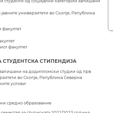
ни студенти од социјални категории запишани
јавните универзитети во Скопје, Република
 факултет
акултет
иот факултет
А СТУДЕНТСКА СТИПЕНДИЈА
е запишани на додипломски студии од прв
рзитети во Скопје, Република Северна
ните услови:
одини средно образование
 семестар за студиската 2022/2023 година