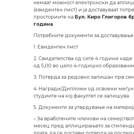
немаат можност електронски да аплици
(евидентен лист) и ја доставуваат пот
просториите на
Бул. Киро Глигоров број
година
Потребните документи за доставување 
1. Евидентен лист
2. Свидетелства од сите 4 години каде 
од 5,00 во цело 4-годишно образование
3. Потврда за редовно запишан прв сем
4. Награди/Дипломи од освоени меѓун
студиите на кој факултет се запишува
5. Документи за утврдување на материја
– За вработените членови на семејствот
месец пред аплицирањето за стипендиј
плата, да се достави потврда за послед