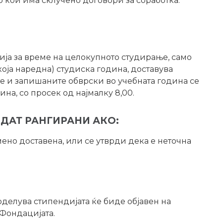
кои има склучено договори за соработка.
ија за време на целокупното студирање, само
која наредна) студиска година, доставува
 и запишаните обврски во учебната година се
на, со просек од најмалку 8,00.
ИДАТ РАНГИРАНИ АКО:
ено доставена, или се утврди дека е неточна
делува стипендијата ќе биде објавен на
 Фондацијата.