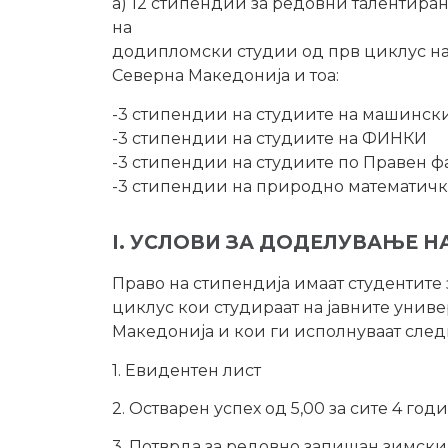
а) 12 стипендии за редовни талентира
на
додипломски студии од прв циклус на 
Северна Македонија и тоа:
-3 стипендии на студиите на машински
-3 стипендии на студиите на ФИНКИ
-3 стипендии на студиите по Правен ф
-3 стипендии на природно математичк
I. УСЛОВИ ЗА ДОДЕЛУВАЊЕ Н
Право на стипендија имаат студентит
циклус кои студираат на јавните униве
Македонија и кои ги исполнуваат след
1. Евидентен лист
2. Остварен успех од 5,00 за сите 4 г
3. Потврда за редовно запишан зимски