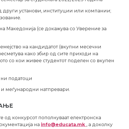
од други установи, институции или компании;
азование.
на Македонија (се докажува со Уверение за
 семејство на кандидатот (вкупни месечни
пресметува како збир од сите приходи на
вото со кои живее студентот поделен со вкупен
ични податоци
и и меѓународни натпревари.
ВАЊЕ
те од конкурсот пополнуваат електронска
документација на
info@educata.mk
, а доколку