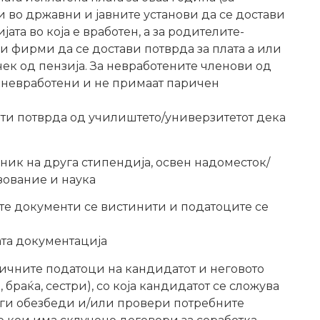
 во државни и јавните установи да се достави
ата во која е вработен, а за родителите-
и фирми да се достави потврда за плата а или
ек од пензија. За невработените членови од
 невработени и не примаат паричен
нти потврда од училиштето/универзитетот дека
сник на друга стипендија, освен надоместок/
зование и наука
ите документи се вистинити и податоците се
та документација
 личните податоци на кандидатот и неговото
 браќа, сестри), со која кандидатот се сложува
 ги обезбеди и/или провери потребните