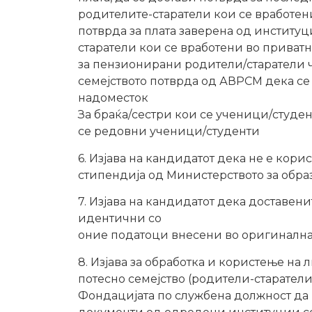
родителите-старатели кои се вработени
потврда за плата заверена од институциј
старатели кои се вработени во приватн
за пензионирани родители/старатели ч
семејството потврда од АВРСМ дека се
надоместок
За браќа/сестри кои се ученици/студе
се редовни ученици/студенти
6. Изјава на кандидатот дека не е кори
стипендија од Министерството за обра
7. Изјава на кандидатот дека доставен
идентични со
оние податоци внесени во оригинална
8. Изјава за обработка и користење на
потесно семејство (родители-старатели,
Фондацијата по службена должност да