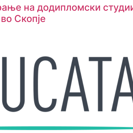
рање на додипломски студии
 во Скопје