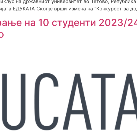
иклус на државниот универзитет во Тетово, Република
ијата ЕДУКАТА Скопје врши измена на “Kонкурсот за д
рање на 10 студенти 2023/2
о