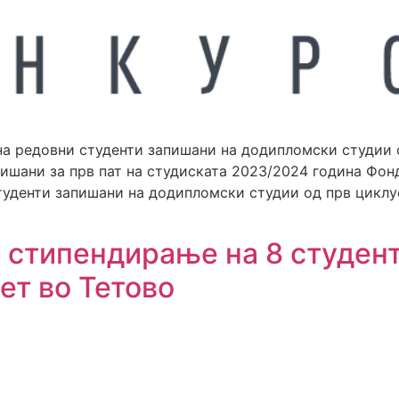
а редовни студенти запишани на додипломски студии о
пишани за прв пат на студиската 2023/2024 година Фо
туденти запишани на додипломски студии од прв циклус
а стипендирање на 8 студен
ет во Тетово